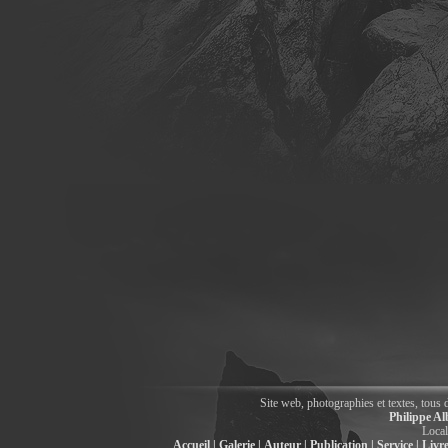
Site web, photographies et textes, tous 
Philippe Al
Local
Accueil |
Galerie |
Auteur |
Publication |
Service |
Livre